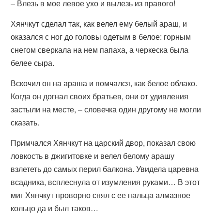
– Влезь в мое левое ухо и вылезь из правого!
Хянчкут сделал так, как велел ему белый араш, и
оказался с ног до головы одетым в белое: горным
снегом сверкала на нем папаха, а черкеска была
белее сыра.
Вскочил он на араша и помчался, как белое облако.
Когда он догнал своих братьев, они от удивления
застыли на месте, – словечка один другому не могли
сказать.
Примчался Хянчкут на царский двор, показал свою
ловкость в джигитовке и велел белому арашу
взлететь до самых перил балкона. Увидела царевна
всадника, всплеснула от изумления руками… В этот
миг Хянчкут проворно снял с ее пальца алмазное
кольцо да и был таков…