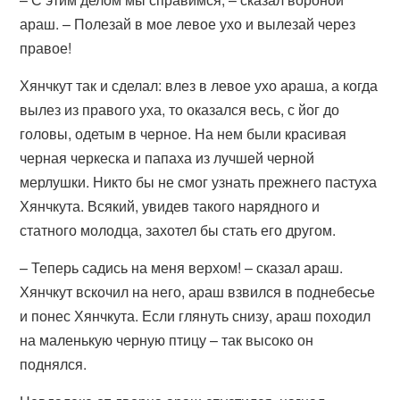
араш. – Полезай в мое левое ухо и вылезай через
правое!
Хянчкут так и сделал: влез в левое ухо араша, а когда
вылез из правого уха, то оказался весь, с йог до
головы, одетым в черное. На нем были красивая
черная черкеска и папаха из лучшей черной
мерлушки. Никто бы не смог узнать прежнего пастуха
Хянчкута. Всякий, увидев такого нарядного и
статного молодца, захотел бы стать его другом.
– Теперь садись на меня верхом! – сказал араш.
Хянчкут вскочил на него, араш взвился в поднебесье
и понес Хянчкута. Если глянуть снизу, араш походил
на маленькую черную птицу – так высоко он
поднялся.