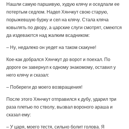
Нашли самую паршивую, худую клячу и оседлали ее
потертым седлом. Надел Хянчкут свою старую,
порыжевшую бурку и сел на клячу. Стала кляча
ковылять по двору, а царские слуги смотрят, смеются
да издеваются над жалким всадником:
– Ну, недалеко он уедет на таком скакуне!
Кое-как добрался Хянчкут до ворот и поехал. По
дороге он завернул к одному знакомому, оставил у
него клячу и сказал:
– Побереги до моего возвращения!
После этого Хянчкут отправился к дубу, ударил три
раза плетью по стволу, вызвал вороного араша и
сказал ему:
– У царя, моего тестя, сильно болит голова. Я