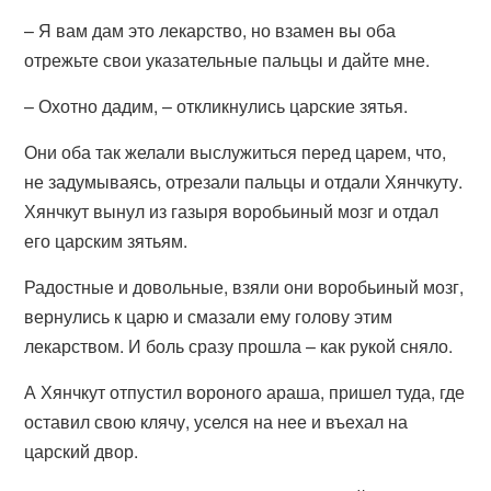
– Я вам дам это лекарство, но взамен вы оба
отрежьте свои указательные пальцы и дайте мне.
– Охотно дадим, – откликнулись царские зятья.
Они оба так желали выслужиться перед царем, что,
не задумываясь, отрезали пальцы и отдали Хянчкуту.
Хянчкут вынул из газыря воробьиный мозг и отдал
его царским зятьям.
Радостные и довольные, взяли они воробьиный мозг,
вернулись к царю и смазали ему голову этим
лекарством. И боль сразу прошла – как рукой сняло.
А Хянчкут отпустил вороного араша, пришел туда, где
оставил свою клячу, уселся на нее и въехал на
царский двор.