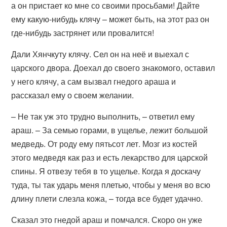
а он пристает ко мне со своими просьбами! Дайте
ему какую-нибудь клячу – может быть, на этот раз он
где-нибудь застрянет или провалится!
Дали Хянчкуту клячу. Сел он на неё и выехал с
царского двора. Доехал до своего знакомого, оставил
у него клячу, а сам вызвал гнедого араша и
рассказал ему о своем желании.
– Не так уж это трудно выполнить, – ответил ему
араш. – За семью горами, в ущелье, лежит большой
медведь. От роду ему пятьсот лет. Мозг из костей
этого медведя как раз и есть лекарство для царской
спины. Я отвезу тебя в то ущелье. Когда я доскачу
туда, ты так ударь меня плетью, чтобы у меня во всю
длину плети слезла кожа, – тогда все будет удачно.
Сказал это гнедой араш и помчался. Скоро он уже