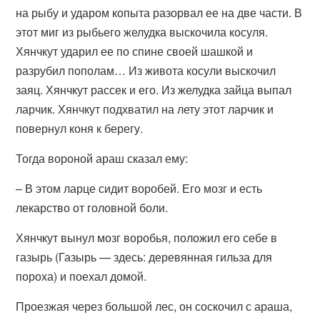
на рыбу и ударом копыта разорвал ее на две части. В
этот миг из рыбьего желудка выскочила косуля.
Хянчкут ударил ее по спине своей шашкой и
разрубил пополам… Из живота косули выскочил
заяц. Хянчкут рассек и его. Из желудка зайца выпал
ларчик. Хянчкут подхватил на лету этот ларчик и
повернул коня к берегу.
Тогда вороной араш сказал ему:
– В этом ларце сидит воробей. Его мозг и есть
лекарство от головной боли.
Хянчкут вынул мозг воробья, положил его себе в
газырь (Газырь — здесь: деревянная гильза для
пороха) и поехал домой.
Проезжая через большой лес, он соскочил с араша,