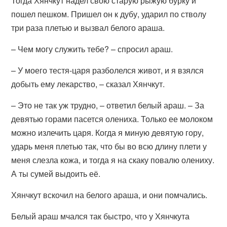
Тогда Хянчкут надел свою старую рыжую бурку и
пошел пешком. Пришел он к дубу, ударил по стволу
три раза плетью и вызвал белого араша.
– Чем могу служить тебе? – спросил араш.
– У моего тестя-царя разболелся живот, и я взялся
добыть ему лекарство, – сказал Хянчкут.
– Это не так уж трудно, – ответил белый араш. – За
девятью горами пасется олениха. Только ее молоком
можно излечить царя. Когда я миную девятую гору,
ударь меня плетью так, что бы во всю длину плети у
меня слезла кожа, и тогда я на скаку повалю олениху.
А ты сумей выдоить её.
Хянчкут вскочил на белого араша, и они помчались.
Белый араш мчался так быстро, что у Хянчкута