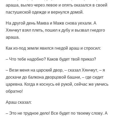
араша, вылез через левое и опять оказался в своей
пастушеской одежде и вернулся домой.
На другой день Маква и Мажв снова уехали. А
Хянчкут взял плеть, пошел к дубу и вызвал гнедого
араша.
Как из-под земли явился гнедой араш и спросил:
– Что тебе надобно? Каков будет твой приказ?
– Вези меня на царский двор, – сказал Хянчкут, – я
доскачи до балкона дворцовой башни, – где сидит
царевна. Когда я коснусь её рукой, сейчас же умчись
обратно!
Араш сказал:
– Это не трудное дело! Все будет по твоему слову. А