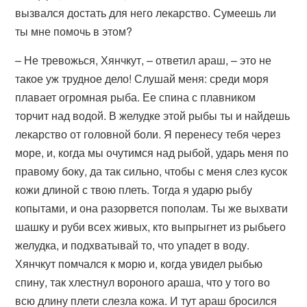
вызвался достать для него лекарство. Сумеешь ли
ты мне помочь в этом?
– Не тревожься, Хянчкут, – ответил араш, – это не
такое уж трудное дело! Слушай меня: среди моря
плавает огромная рыба. Ее спина с плавником
торчит над водой. В желудке этой рыбы ты и найдешь
лекарство от головной боли. Я перенесу тебя через
море, и, когда мы очутимся над рыбой, ударь меня по
правому боку, да так сильно, чтобы с меня слез кусок
кожи длиной с твою плеть. Тогда я ударю рыбу
копытами, и она разорвется пополам. Ты же выхвати
шашку и руби всех живых, кто выпрыгнет из рыбьего
желудка, и подхватывай то, что упадет в воду.
Хянчкут помчался к морю и, когда увидел рыбью
спину, так хлестнул вороного араша, что у того во
всю длину плети слезла кожа. И тут араш бросился