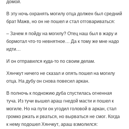
домой.
В эту ночь охранять могилу отца должен был средний
брат Мажв, но он не пошел и стал отговариваться:
– Зачем я пойду на могилу? Отец наш был в жару и
бормотал что-то невнятное… Да к тому же мне надо
идти…
И он отправился куда-то по своим делам.
Хянчкут ничего не сказал и опять пошел на могилу
отца. На дубу он снова повесил аркан.
В полночь к подножию дуба спустилась огненная
туча. Из тучи вышел араш гнедой масти и пошел к
могиле. Но на пути он угодил головой в аркан, стал
громко ржать и рваться, но вырваться не смог. Когда
к нему подошел Хянчкут, араш взмолился: