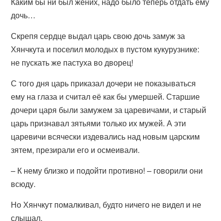
Каким бы ни был жених, надо было теперь отдать ему
дочь…
Скрепя сердце выдал царь свою дочь замуж за
Хянчкута и поселил молодых в пустом кукурузнике:
не пускать же пастуха во дворец!
С того дня царь приказал дочери не показываться
ему на глаза и считал её как бы умершей. Старшие
дочери царя были замужем за царевичами, и старый
царь признавал зятьями только их мужей. А эти
царевичи всячески издевались над новым царским
зятем, презирали его и осмеивали.
– К нему близко и подойти противно! – говорили они
всюду.
Но Хянчкут помалкивал, будто ничего не видел и не
слышал.