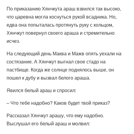
По приказанию Хянчкута араш взвился так высоко,
что царевна могла коснуться рукой всадника. Но,
едва она попыталась протянуть руку с кольцом,
Хянчкут повернул своего араша и стремительно
исчез.
На следующий день Маква и Мажв опять уехали на
состязание. А Хянчкут выгнал свое стадо на
пастбище. Когда же солнце поднялось выше, он
пошел к дубу и вызвал белого араша.
Явился белый араш и спросил:
– Что тебе надобно? Каков будет твой приказ?
Рассказал Хянчкут арашу, что ему надобно.
Выслушал его белый араш и молвил: