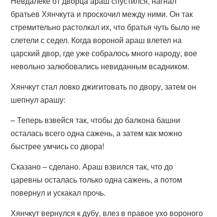
Невдалеке от дворца араш спустился, нагнал
братьев Хянчкута и проскочил между ними. Он так
стремительно растолкал их, что братья чуть было не
слетели с седел. Когда вороной араш влетел на
царский двор, где уже собралось много народу, вое
невольно залюбовались невиданным всадником.
Хянчкут стал ловко джигитовать по двору, затем он
шепнул арашу:
– Теперь взвейся так, чтобы до балкона башни
осталась всего одна сажень, а затем как можно
быстрее умчись со двора!
Сказано – сделано. Араш взвился так, что до
царевны осталась только одна сажень, а потом
повернул и ускакал прочь.
Хянчкут вернулся к дубу, влез в правое ухо вороного