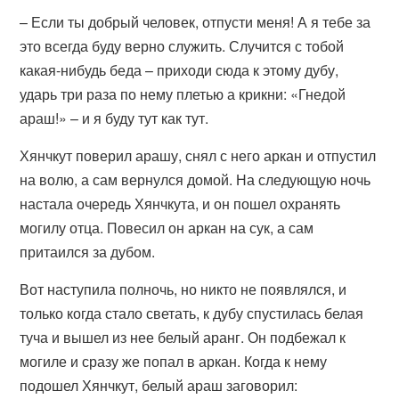
– Если ты добрый человек, отпусти меня! А я тебе за
это всегда буду верно служить. Случится с тобой
какая-нибудь беда – приходи сюда к этому дубу,
ударь три раза по нему плетью а крикни: «Гнедой
араш!» – и я буду тут как тут.
Хянчкут поверил арашу, снял с него аркан и отпустил
на волю, а сам вернулся домой. На следующую ночь
настала очередь Хянчкута, и он пошел охранять
могилу отца. Повесил он аркан на сук, а сам
притаился за дубом.
Вот наступила полночь, но никто не появлялся, и
только когда стало светать, к дубу спустилась белая
туча и вышел из нее белый аранг. Он подбежал к
могиле и сразу же попал в аркан. Когда к нему
подошел Хянчкут, белый араш заговорил: