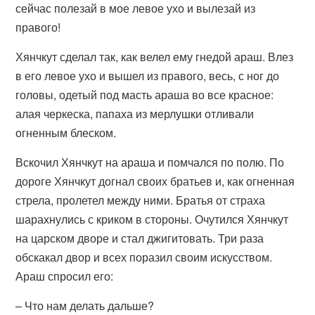
сейчас полезай в мое левое ухо и вылезай из
правого!
Хянчкут сделал так, как велел ему гнедой араш. Влез
в его левое ухо и вышел из правого, весь, с ног до
головы, одетый под масть араша во все красное:
алая черкеска, папаха из мерлушки отливали
огненным блеском.
Вскочил Хянчкут на араша и помчался по полю. По
дороге Хянчкут догнал своих братьев и, как огненная
стрела, пролетел между ними. Братья от страха
шарахнулись с криком в стороны. Очутился Хянчкут
на царском дворе и стал джигитовать. Три раза
обскакал двор и всех поразил своим искусством.
Араш спросил его:
– Что нам делать дальше?