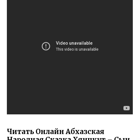
Читать Онлайн Абхазская
Народная Сказка Хянчкут – Сын