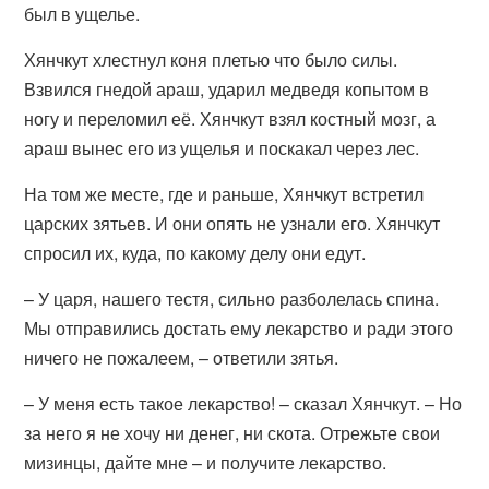
был в ущелье.
Хянчкут хлестнул коня плетью что было силы.
Взвился гнедой араш, ударил медведя копытом в
ногу и переломил её. Хянчкут взял костный мозг, а
араш вынес его из ущелья и поскакал через лес.
На том же месте, где и раньше, Хянчкут встретил
царских зятьев. И они опять не узнали его. Хянчкут
спросил их, куда, по какому делу они едут.
– У царя, нашего тестя, сильно разболелась спина.
Мы отправились достать ему лекарство и ради этого
ничего не пожалеем, – ответили зятья.
– У меня есть такое лекарство! – сказал Хянчкут. – Но
за него я не хочу ни денег, ни скота. Отрежьте свои
мизинцы, дайте мне – и получите лекарство.