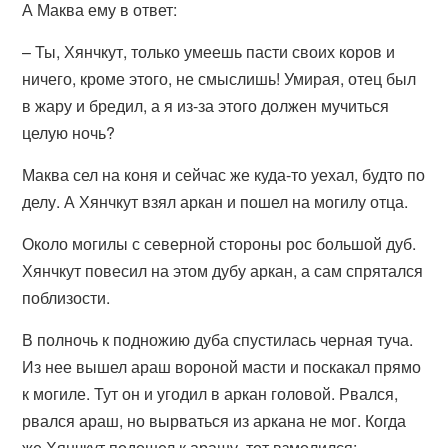
А Маква ему в ответ:
– Ты, Хянчкут, только умеешь пасти своих коров и
ничего, кроме этого, не смыслишь! Умирая, отец был
в жару и бредил, а я из-за этого должен мучиться
целую ночь?
Маква сел на коня и сейчас же куда-то уехал, будто по
делу. А Хянчкут взял аркан и пошел на могилу отца.
Около могилы с северной стороны рос большой дуб.
Хянчкут повесил на этом дубу аркан, а сам спрятался
поблизости.
В полночь к подножию дуба спустилась черная туча.
Из нее вышел араш вороной масти и поскакал прямо
к могиле. Тут он и угодил в аркан головой. Рвался,
рвался араш, но вырваться из аркана не мог. Когда
же Хянчкут подошел к арашу, тот взмолился: