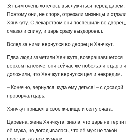
Зятьям очень хотелось выслужиться перед царем.
Поэтому они, не споря, отрезали мизинцы и отдали
Хянчкуту. С лекарством они поспешили во дворец,
смазали спину, и царь сразу выздоровел.
Вслед за ними вернулся во дворец и Хянчкут.
Едва люди заметили Хянчкута, возвращавшегося
верхом на кляче, они сейчас же побежали к царю и
доложили, что Хянчкут вернулся цел и невредим.
– Конечно, вернулся, куда ему деться! – с досадой
проворчал царь.
Хянчкут пришел в свое жилище и сел у очага.
Царевна, жена Хянчкута, знала, что царь не терпит
её мужа, но догадывалась, что её муж не такой
простак, как все думали.