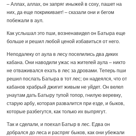
– Аллах, аллах, он запряг иныжей в соху, пашет на
них, да еще покрикивает! – сказали они и бегом
побежали в аул.
Как услышал это пши, возненавидел он Батыра еще
больше и решил любой ценой избавиться от него.
Неподалеку от аула в лесу поселились два диких
кабана. Они наводили ужас на жителей аула – никто
не отваживался ехать в лес за дровами. Теперь пши
решил послать Батыра в тот лес; он надеялся, что от
кабанов храбрый джигит живым не уйдет. Он велел
унаутам дать Батыру тупой топор, гнилую веревку,
старую арбу, которая развалится при езде, и быков,
которые разбегутся, как только их выпрягут.
Так и сделали, и поехал Батыр в лес. Едва он
добрался до леса и распряг быков, как они убежали