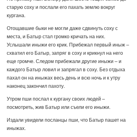
старую соху и послали его пахать землю вокруг
кургана.
Отощавшие быки не могли даже сдвинуть соху с
места, и Батыр стал громко кричать на них.
Услышали иныжи его крик. Прибежал первый иныж –
схватил его Батыр, запряг в соху и крикнул на него
еще громче. Следом прибежали другие иныжи – и
каждого Батыр ловил и запрягал в соху. Без отдыха
пахал он на иныжах весь день и всю ночь и к утру
наконец закончил пахоту.
Утром пши послал к кургану своих людей –
посмотреть, жив Батыр или съели его иныжи.
Издали увидели посланцы пши, что Батыр пашет на
иныжах.