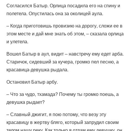
Согласился Батыр. Орлица посадила его на спину и
полетела. Опустилась она за околицей аула.
– Когда приготовишь провизию на дорогу, сложи ее в
этом месте и дай мне знать об этом, – сказала орлица
и улетела.
Вошел Батыр в аул, видит – навстречу ему едет арба.
Старичок, сидевший за кучера, громко пел песню, а
красавица-девушка рыдала.
Остановил Батыр арбу.
– Что за чудо, тхамада? Почему ты громко поешь, а
девушка рыдает?
– Славный джигит, я пою потому, что везу эту
красавицу в жертву бляго, который запрудил своим
телом нашу реку. Как только я отдам ему девушку, он