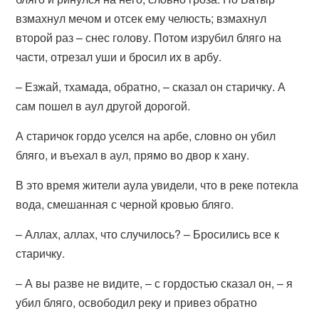
взмахнул мечом и отсек ему челюсть; взмахнул
второй раз – снес голову. Потом изрубил бляго на
части, отрезал уши и бросил их в арбу.
– Езжай, тхамада, обратно, – сказал он старичку. А
сам пошел в аул другой дорогой.
А старичок гордо уселся на арбе, словно он убил
бляго, и въехал в аул, прямо во двор к хану.
В это время жители аула увидели, что в реке потекла
вода, смешанная с черной кровью бляго.
– Аллах, аллах, что случилось? – Бросились все к
старичку.
– А вы разве не видите, – с гордостью сказал он, – я
убил бляго, освободил реку и привез обратно