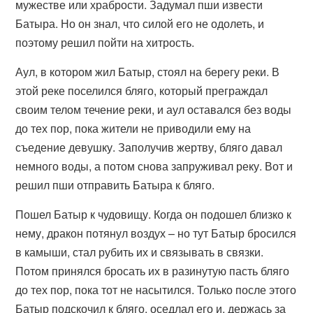
мужестве или храбрости. Задумал пши извести
Батыра. Но он знал, что силой его не одолеть, и
поэтому решил пойти на хитрость.
Аул, в котором жил Батыр, стоял на берегу реки. В
этой реке поселился бляго, который преграждал
своим телом течение реки, и аул оставался без воды
до тех пор, пока жители не приводили ему на
съедение девушку. Заполучив жертву, бляго давал
немного воды, а потом снова запруживал реку. Вот и
решил пши отправить Батыра к бляго.
Пошел Батыр к чудовищу. Когда он подошел близко к
нему, дракон потянул воздух – но тут Батыр бросился
в камыши, стал рубить их и связывать в связки.
Потом принялся бросать их в разинутую пасть бляго
до тех пор, пока тот не насытился. Только после этого
Батыр подскочил к бляго, оседлал его и, держась за