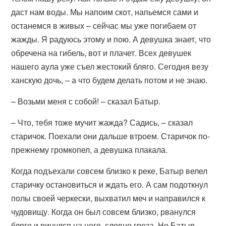
даст нам воды. Мы напоим скот, напьемся сами и
останемся в живых – сейчас мы уже погибаем от
жажды. Я радуюсь этому и пою. А девушка знает, что
обречена на гибель, вот и плачет. Всех девушек
нашего аула уже съел жестокий бляго. Сегодня везу
ханскую дочь, – а что будем делать потом и не знаю.
– Возьми меня с собой! – сказал Батыр.
– Что, тебя тоже мучит жажда? Садись, – сказал
старичок. Поехали они дальше втроем. Старичок по-
прежнему громкопел, а девушка плакала.
Когда подъехали совсем близко к реке, Батыр велел
старичку остановиться и ждать его. А сам подоткнул
полы своей черкески, выхватил меч и направился к
чудовищу. Когда он был совсем близко, рванулся
бляго и ринулся на него, словно гроза. Но Батыр