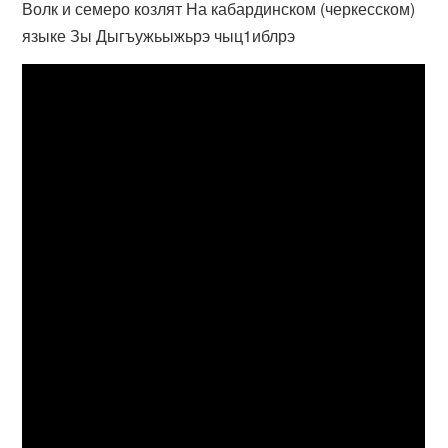
Волк и семеро козлят На кабардинском (черкесском)
языке Зы Дыгъужьыжьрэ чыц1иблрэ