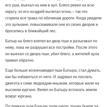
его уши, въехал на нем в аул. Бляго ревел на всю
округу, из его ноздрей вылетал огонь – так что
сгорела вся трава по обочинам дороги. Когда увидели
это аульчане, повыскакивали они из своих дворов и
бросились в ближайший лес.
Батыр на бляго влетел во двор пши и разъезжал по
нему, пока не разрушил все постройки. После этого
он выехал со двора пши, убил бляго, а жителей аула
привел обратно.
Еще больше возненавидел пши Батыра, стал думать,
как бы избавиться от него. И задумал он послать
джигита к семи людоедам-иныжам, которые жили на
высоком кургане. Велел он Батыру вспахать землю
вокруг кургана.
По приказу пши Батыру дали шеоть тощих быков да