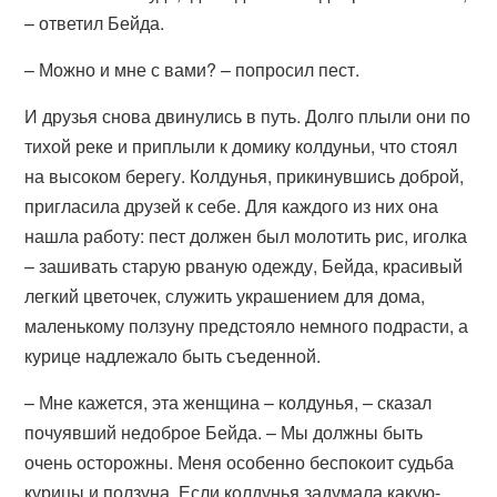
– ответил Бейда.
– Можно и мне с вами? – попросил пест.
И друзья снова двинулись в путь. Долго плыли они по
тихой реке и приплыли к домику колдуньи, что стоял
на высоком берегу. Колдунья, прикинувшись доброй,
пригласила друзей к себе. Для каждого из них она
нашла работу: пест должен был молотить рис, иголка
– зашивать старую рваную одежду, Бейда, красивый
легкий цветочек, служить украшением для дома,
маленькому ползуну предстояло немного подрасти, а
курице надлежало быть съеденной.
– Мне кажется, эта женщина – колдунья, – сказал
почуявший недоброе Бейда. – Мы должны быть
очень осторожны. Меня особенно беспокоит судьба
курицы и ползуна. Если колдунья задумала какую-