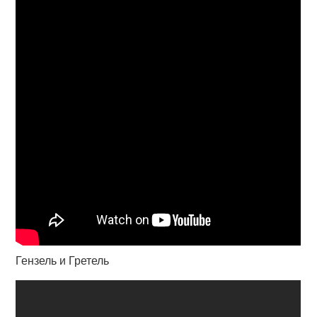
Гензель и Гретель