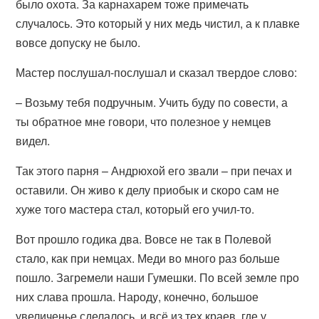
было охота. За карнахарем тоже примечать
случалось. Это который у них медь чистил, а к плавке
вовсе допуску не было.
Мастер послушал-послушал и сказал твердое слово:
– Возьму тебя подручным. Учить буду по совести, а
ты обратное мне говори, что полезное у немцев
видел.
Так этого парня – Андрюхой его звали – при печах и
оставили. Он живо к делу приобык и скоро сам не
хуже того мастера стал, который его учил-то.
Вот прошло годика два. Вовсе не так в Полевой
стало, как при немцах. Меди во много раз больше
пошло. Загремели наши Гумешки. По всей земле про
них слава прошла. Народу, конечно, большое
увеличенье сделалось, и всё из тех краев, где у