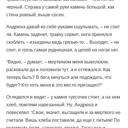
черный. Справа у самой руки камень большой, как
стена ровный, выше сосен.
Андрюха давай-ко себя руками ощупывать, – не спит
ли. Камень заденет, травку сорвет, ноги принялся
скоблить – изъедены ведь грязью-то… Выходит, – не
спит, и грязь самая руднишная, а цепей на ногах нет.
“Видно, – думает, – мертвяком меня выволокли,
расковали да и положили тут, а я отлежался. Как
теперь быть? В бега кинуться али подождать, что
будет? Кто хоть меня в это место притащил?”
Огляделся и видит – у камня туесочек стоит, а на нем
хлеб, ломтями нарезанный. Ну, Андрюха и
повеселел: “Свои, значит, вытащили и за мертвого не
считали. Вишь хлеба поставили, да еще с питьем! По
потемкам, поди, навестить придут. Тогда все и