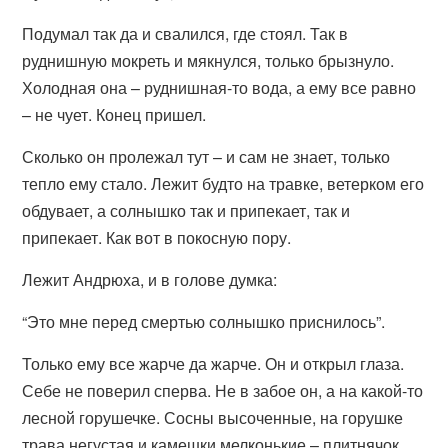
Подумал так да и свалился, где стоял. Так в
руднишную мокреть и мякнулся, только брызнуло.
Холодная она – руднишная-то вода, а ему все равно
– не чует. Конец пришел.
Сколько он пролежал тут – и сам не знает, только
тепло ему стало. Лежит будто на травке, ветерком его
обдувает, а солнышко так и припекает, так и
припекает. Как вот в покосную пору.
Лежит Андрюха, и в голове думка:
“Это мне перед смертью солнышко приснилось”.
Только ему все жарче да жарче. Он и открыл глаза.
Себе не поверил сперва. Не в забое он, а на какой-то
лесной горушечке. Сосны высоченные, на горушке
трава негустая и камешки мелконькие – плитнячок