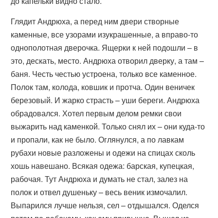
до капельки видно стало.
Глядит Андрюха, а перед ним двери створные
каменные, все узорами изукрашенные, а вправо-то
однополотная дверочка. Ящерки к ней подошли – в
это, дескать, место. Андрюха отворил дверку, а там –
баня. Честь честью устроена, только все каменное.
Полок там, колода, ковшик и протча. Один веничек
березовый. И жарко страсть – уши береги. Андрюха
обрадовался. Хотел первым делом ремки свои
выжарить над каменкой. Только снял их – они куда-то
и пропали, как не было. Оглянулся, а по лавкам
рубахи новые разложены и одежи на спицах сколь
хошь навешано. Всякая одежа: барская, купецкая,
рабочая. Тут Андрюха и думать не стал, залез на
полок и отвел душеньку – весь веник измочалил.
Выпарился лучше нельзя, сел – отдышался. Оделся