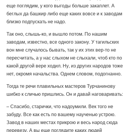
еще поглядим, у кого выгоды больше закаплет. А
беглых да башкир либо еще каких вовсе и к заводам
близко подпускать не надо.
Так оно, слышь-ко, и вышло потом. По нашим
заводам, известно, все одного закону. У тагильских
вон мне случалось бывать, так у их этих вер-то не
пересчитать, а у нас слыхом не слыхали, чтоб кто по
какой другой вере ходил. Ну, из других народов тоже
нет, окромя начальства. Однем словом, подогнанно.
Тогда те речи плавильных мастеров Турчанинову
шибко к сличью пришлись. Он и давай наговаривать:
– Спасибо, старички, что надоумили. Век того не
забуду. Все как есть по вашему наученью устрою.
Завод в наших местах прикрою и весь народ сюда
перевезу. А вы еще поглядите каких людей