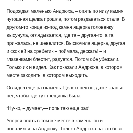
Подождал маленько Андрюха, – опять по низу камня
чутошная щелка прошла, потом раздаваться стала. В
другом-то конце из-под камня ящерка головенку
высунула, оглядывается, где та – другая-то, а та
прижалась, не шевелится. Выскочила ящерка, другая
и скок ей на хребетик – поймала, дескать! – и
глазенками блестит, радуется. Потом обе убежали.
Только их и видел. Как показали Андрюхе, в котором
месте заходить, в котором выходить.
Оглядел еще раз камень. Целехонек он, даже званья
нет, чтобы где тут трещинка была.
“Ну-ко, – думает,— попытаю еще раз”.
Уперся опять в том же месте в камень, он и
повалился на Андрюху. Только Андрюха на это безо