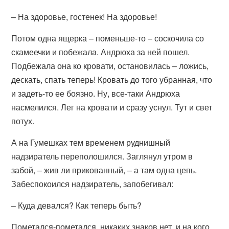
– На здоровье, гостенек! На здоровье!
Потом одна ящерка – поменьше-то – соскочила со
скамеечки и побежала. Андрюха за ней пошел.
Подбежала она ко кровати, остановилась – ложись,
дескать, спать теперь! Кровать до того убранная, что
и задеть-то ее боязно. Ну, все-таки Андрюха
насмелился. Лег на кровати и сразу уснул. Тут и свет
потух.
А на Гумешках тем временем руднишный
надзиратель переполошился. Заглянул утром в
забой, – жив ли прикованный, – а там одна цепь.
Забеспокоился надзиратель, запобегивал:
– Куда девался? Как теперь быть?
Пометался-пометался, никаких знаков нет, и на кого