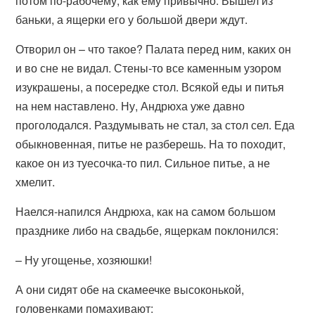
потом по-рабочему, как ему привычно. Вышел из
баньки, а ящерки его у большой двери ждут.
Отворил он – что такое? Палата перед ним, каких он
и во сне не видал. Стены-то все каменным узором
изукрашены, а посередке стол. Всякой еды и питья
на нем наставлено. Ну, Андрюха уже давно
проголодался. Раздумывать не стал, за стол сел. Еда
обыкновенная, питье не разберешь. На то походит,
какое он из туесочка-то пил. Сильное питье, а не
хмелит.
Наелся-напился Андрюха, как на самом большом
празднике либо на свадьбе, ящеркам поклонился:
– Ну угощенье, хозяюшки!
А они сидят обе на скамеечке высоконькой,
головенками помахивают: