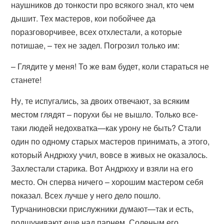
наушников до тонкости про всякого знал, кто чем
дышит. Тех мастеров, кои побойчее да
поразговорчивее, всех отхлестали, а которые
потишае, – тех не задел. Погрозил только им:
– Глядите у меня! То же вам будет, коли стараться не
станете!
Ну, те испугались, за двоих отвечают, за всяким
местом глядят – порухи бы не вышло. Только все-
таки людей недохватка—как урону не быть? Стали
один по одному старых мастеров принимать, а этого,
который Андрюху учил, вовсе в живых не оказалось.
Захлестали старика. Вот Андрюху и взяли на его
место. Он сперва ничего – хорошим мастером себя
показал. Всех лучше у него дело пошло.
Турчаниновски прислужники думают—так и есть,
подшучивают еще над парнем, Соленым его