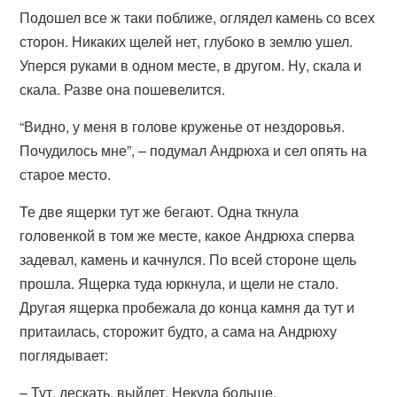
Подошел все ж таки поближе, оглядел камень со всех
сторон. Никаких щелей нет, глубоко в землю ушел.
Уперся руками в одном месте, в другом. Ну, скала и
скала. Разве она пошевелится.
“Видно, у меня в голове круженье от нездоровья.
Почудилось мне”, – подумал Андрюха и сел опять на
старое место.
Те две ящерки тут же бегают. Одна ткнула
головенкой в том же месте, какое Андрюха сперва
задевал, камень и качнулся. По всей стороне щель
прошла. Ящерка туда юркнула, и щели не стало.
Другая ящерка пробежала до конца камня да тут и
притаилась, сторожит будто, а сама на Андрюху
поглядывает:
– Тут, дескать, выйдет. Некуда больше.