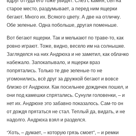
вдруг оттуда его тоже увидят. Слез с камня, сел на
старое место, раздумывает, а перед ним ящерки
бегают. Много их. Всякого цвету. А две на отличку.
Обе зеленые. Одна побольше, другая поменьше.
Вот бегают ящерки. Так и мелькают по траве-то, как
ровно играют. Тоже, видно, весело им на солнышке.
Загляделся на них Андрюха и не заметил, как облачко
набежало. Запокапывало, и ящерки враз
попрятались. Только те две зеленые-то не
угомонились, всё друг за дружкой бегают и вовсе
близко от Андрюхи. Как посильнее дождичек пошел, и
они под камешки спрятались. Сунули головенки, – и
нет их. Андрюхе это забавно показалось. Сам-то он
от дождя прятаться не стал. Теплый да, видать, и не
надолго. Андрюха взял и разделся.
“Хоть, – думает, – которую грязь смоет”, – и ремки