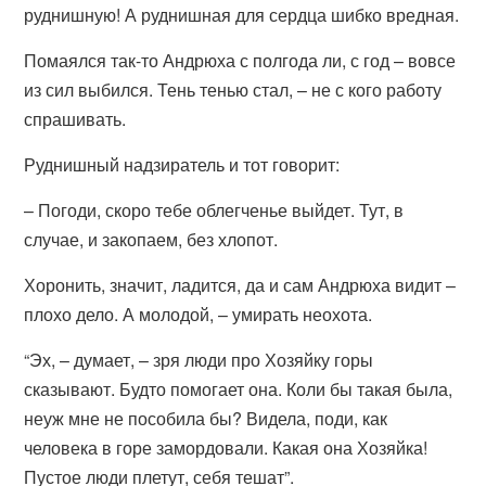
руднишную! А руднишная для сердца шибко вредная.
Помаялся так-то Андрюха с полгода ли, с год – вовсе
из сил выбился. Тень тенью стал, – не с кого работу
спрашивать.
Руднишный надзиратель и тот говорит:
– Погоди, скоро тебе облегченье выйдет. Тут, в
случае, и закопаем, без хлопот.
Хоронить, значит, ладится, да и сам Андрюха видит –
плохо дело. А молодой, – умирать неохота.
“Эх, – думает, – зря люди про Хозяйку горы
сказывают. Будто помогает она. Коли бы такая была,
неуж мне не пособила бы? Видела, поди, как
человека в горе замордовали. Какая она Хозяйка!
Пустое люди плетут, себя тешат”.