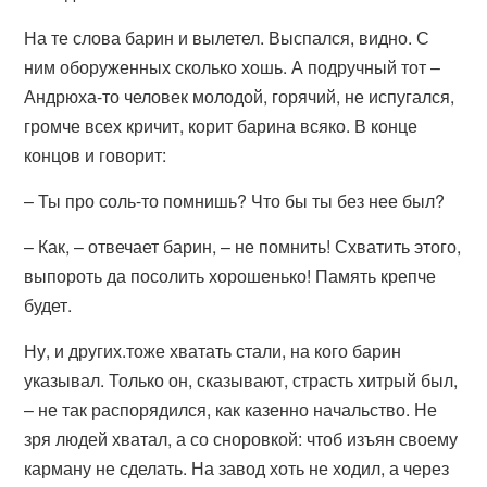
На те слова барин и вылетел. Выспался, видно. С
ним оборуженных сколько хошь. А подручный тот –
Андрюха-то человек молодой, горячий, не испугался,
громче всех кричит, корит барина всяко. В конце
концов и говорит:
– Ты про соль-то помнишь? Что бы ты без нее был?
– Как, – отвечает барин, – не помнить! Схватить этого,
выпороть да посолить хорошенько! Память крепче
будет.
Ну, и других.тоже хватать стали, на кого барин
указывал. Только он, сказывают, страсть хитрый был,
– не так распорядился, как казенно начальство. Не
зря людей хватал, а со сноровкой: чтоб изъян своему
карману не сделать. На завод хоть не ходил, а через