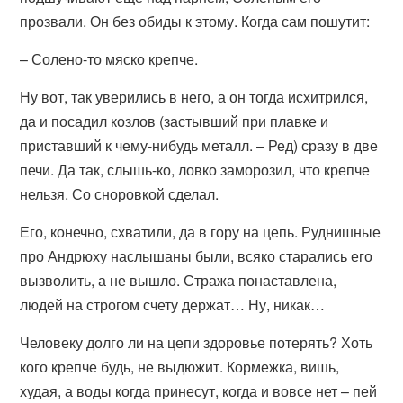
прозвали. Он без обиды к этому. Когда сам пошутит:
– Солено-то мяско крепче.
Ну вот, так уверились в него, а он тогда исхитрился,
да и посадил козлов (застывший при плавке и
приставший к чему-нибудь металл. – Ред) сразу в две
печи. Да так, слышь-ко, ловко заморозил, что крепче
нельзя. Со сноровкой сделал.
Его, конечно, схватили, да в гору на цепь. Руднишные
про Андрюху наслышаны были, всяко старались его
вызволить, а не вышло. Стража понаставлена,
людей на строгом счету держат… Ну, никак…
Человеку долго ли на цепи здоровье потерять? Хоть
кого крепче будь, не выдюжит. Кормежка, вишь,
худая, а воды когда принесут, когда и вовсе нет – пей