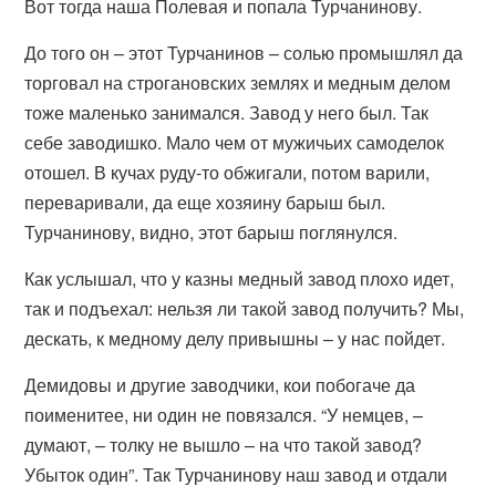
Вот тогда наша Полевая и попала Турчанинову.
До того он – этот Турчанинов – солью промышлял да
торговал на строгановских землях и медным делом
тоже маленько занимался. Завод у него был. Так
себе заводишко. Мало чем от мужичьих самоделок
отошел. В кучах руду-то обжигали, потом варили,
переваривали, да еще хозяину барыш был.
Турчанинову, видно, этот барыш поглянулся.
Как услышал, что у казны медный завод плохо идет,
так и подъехал: нельзя ли такой завод получить? Мы,
дескать, к медному делу привышны – у нас пойдет.
Демидовы и другие заводчики, кои побогаче да
поименитее, ни один не повязался. “У немцев, –
думают, – толку не вышло – на что такой завод?
Убыток один”. Так Турчанинову наш завод и отдали