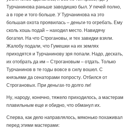
Турчанинова раньше заводишко был. У печей полно,
а в горе и того больше. У Турчанинова на это
большая охота проявилась – деньги-то огребать. Ему
сколь хошь подай – находил место. Навидячу
богател. На что Строгановы, и тех завидки взяли.
Жалобу подали, что Гумешки на их землях
приходятся и Турчанинову зря попали. Надо, дескать,
их отобрать да им – Строгановым – отдать. Только
Турчанинов в те годы вовсе в силу вошел. С
князьями да сенаторами попросту. Отбился от
Строгановых. При деньгах-то долго ли!
Ну, народу, конечно, тяжело приходилось, а мастерам
плавильным еще и обидно, что обманул их.
Сперва, как дело направлялось, мяконько похаживал
перед этими мастерами: