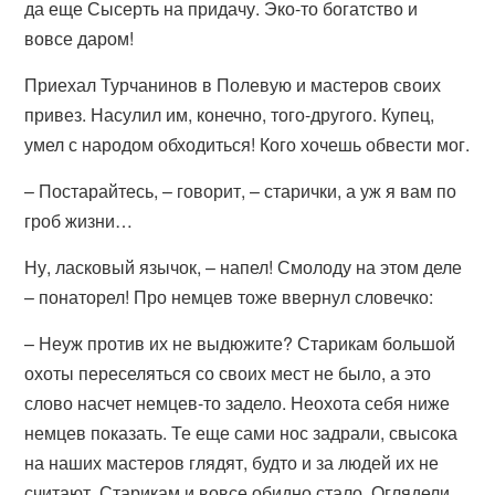
да еще Сысерть на придачу. Эко-то богатство и
вовсе даром!
Приехал Турчанинов в Полевую и мастеров своих
привез. Насулил им, конечно, того-другого. Купец,
умел с народом обходиться! Кого хочешь обвести мог.
– Постарайтесь, – говорит, – старички, а уж я вам по
гроб жизни…
Ну, ласковый язычок, – напел! Смолоду на этом деле
– понаторел! Про немцев тоже ввернул словечко:
– Неуж против их не выдюжите? Старикам большой
охоты переселяться со своих мест не было, а это
слово насчет немцев-то задело. Неохота себя ниже
немцев показать. Те еще сами нос задрали, свысока
на наших мастеров глядят, будто и за людей их не
считают. Старикам и вовсе обидно стало. Оглядели