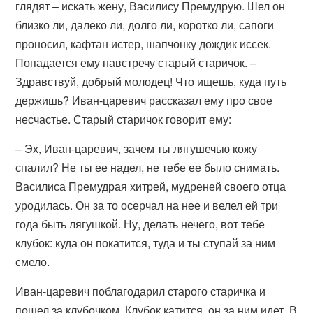
глядят – искать жену, Василису Премудрую. Шел он
близко ли, далеко ли, долго ли, коротко ли, сапоги
проносил, кафтан истер, шапчонку дождик иссек.
Попадается ему навстречу старый старичок. –
Здравствуй, добрый молодец! Что ищешь, куда путь
держишь? Иван-царевич рассказал ему про свое
несчастье. Старый старичок говорит ему:
– Эх, Иван-царевич, зачем ты лягушечью кожу
спалил? Не ты ее надел, не тебе ее было снимать.
Василиса Премудрая хитрей, мудреней своего отца
уродилась. Он за то осерчал на нее и велел ей три
года быть лягушкой. Ну, делать нечего, вот тебе
клубок: куда он покатится, туда и ты ступай за ним
смело.
Иван-царевич поблагодарил старого старичка и
пошел за клубочком. Клубок катится, он за ним идет. В