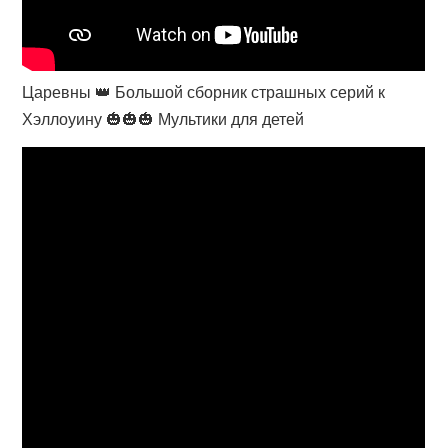
Царевны 👑 Большой сборник страшных серий к
Хэллоуину 🎃🎃🎃 Мультики для детей