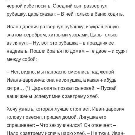
черной избе носить. Средний сын развернул
рубашку, царь сказал: – В ней только в баню ходить.
Иван-царевич развернул рубашку, изукрашенную
златом-серебром, хитрыми узорами. Царь только
взглянул: – Ну, вот это рубашка – в праздник ее
надевать. Пошли братья по домам – те двое – и судят
между собой:
– Нет, видно, мы напрасно смеялись над женой
Ивана-царевича: она не лягушка, а какая-нибудь
хитра… (*) Царь опять позвал сыновей: – Пускай
ваши жены испекут мне к завтрему хлеб.
Хочу узнать, которая лучше стряпает. Иван-царевич
голову повесил, пришел домой. Лягушка его
спрашивает: – Что закручинился? Он отвечает: –
Надо к завтрему испечь царю хлеб. – Не тужи, Иван-