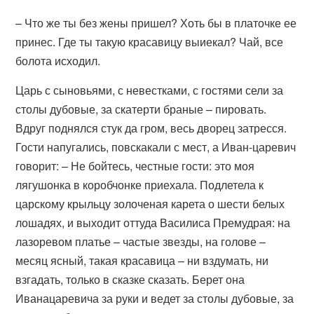
– Что же ты без жены пришел? Хоть бы в платочке ее
принес. Где ты такую красавицу выиекал? Чай, все
болота исходил.
Царь с сыновьями, с невестками, с гостями сели за
столы дубовые, за скатерти браные – пировать.
Вдруг поднялся стук да гром, весь дворец затресся.
Гости напугались, повскакали с мест, а Иван-царевич
говорит: – Не бойтесь, честные гости: это моя
лягушонка в коробчонке приехала. Подлетела к
царскому крыльцу золоченая карета о шести белых
лошадях, и выходит оттуда Василиса Премудрая: на
лазоревом платье – частые звезды, на голове –
месяц ясный, такая красавица – ни вздумать, ни
взгадать, только в сказке сказать. Берет она
Иванацаревича за руки и ведет за столы дубовые, за