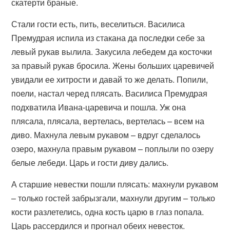
скатерти браные.
Стали гости есть, пить, веселиться. Василиса
Премудрая испила из стакана да последки себе за
левый рукав вылила. Закусила лебедем да косточки
за правый рукав бросила. Жены больших царевичей
увидали ее хитрости и давай то же делать. Попили,
поели, настал черед плясать. Василиса Премудрая
подхватила Ивана-царевича и пошла. Уж она
плясала, плясала, вертелась, вертелась – всем на
диво. Махнула левым рукавом – вдруг сделалось
озеро, махнула правым рукавом – поплыли по озеру
белые лебеди. Царь и гости диву дались.
А старшие невестки пошли плясать: махнули рукавом
– только гостей забрызгали, махнули другим – только
кости разлетелись, одна кость царю в глаз попала.
Царь рассердился и прогнал обеих невесток.