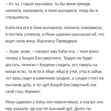
– Ах ты, старая хрычовка, ты бы меня прежде
напоила, накормила, в бане выпарила, тогда бы и
спрашивала.
Баба-яга его в бане выпарила, напоила, накормила,
в постель уложила, и Иван-царевич рассказал ей, что
ищет свою жену, Василису Премудрую.
– Знаю, знаю, – говорит ему баба-яга, – твоя жена
теперь у Кощея Бессмертного. Трудно ее будет
достать, нелегко с Кощеем сладить: его смерть на
конце иглы, та игла в яйце, яйцо в утке, утка в зайце,
тот заяц сидит в каменном сундуке, а сундук стоит на
высоком дубу, и тот дуб Кощей Бессмертный, как
свой глаз, бережет.
Иван-царевич у бабы-яги переночевал, и наутро она
ему указала, где растет высокий дуб. Долго ли,