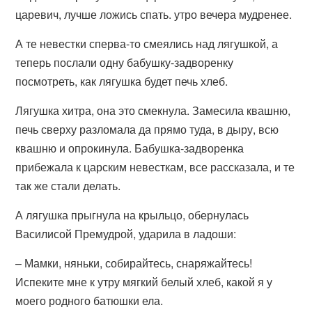
царевич, лучше ложись спать. утро вечера мудренее.
А те невестки сперва-то смеялись над лягушкой, а
теперь послали одну бабушку-задворенку
посмотреть, как лягушка будет печь хлеб.
Лягушка хитра, она это смекнула. Замесила квашню,
печь сверху разломала да прямо туда, в дыру, всю
квашню и опрокинула. Бабушка-задворенка
прибежала к царским невесткам, все рассказала, и те
так же стали делать.
А лягушка прыгнула на крыльцо, обернулась
Василисой Премудрой, ударила в ладоши:
– Мамки, няньки, собирайтесь, снаряжайтесь!
Испеките мне к утру мягкий белый хлеб, какой я у
моего родного батюшки ела.