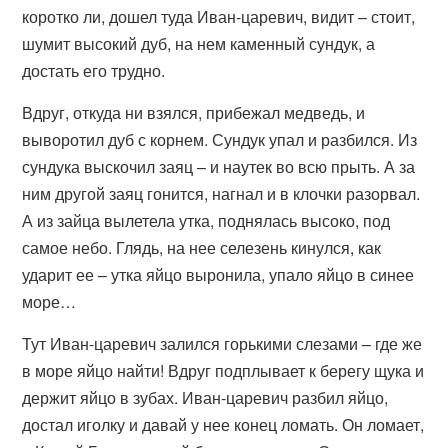
коротко ли, дошел туда Иван-царевич, видит – стоит,
шумит высокий дуб, на нем каменный сундук, а
достать его трудно.
Вдруг, откуда ни взялся, прибежал медведь, и
выворотил дуб с корнем. Сундук упал и разбился. Из
сундука выскочил заяц – и наутек во всю прыть. А за
ним другой заяц гонится, нагнал и в клочки разорвал.
А из зайца вылетела утка, поднялась высоко, под
самое небо. Глядь, на нее селезень кинулся, как
ударит ее – утка яйцо выронила, упало яйцо в синее
море…
Тут Иван-царевич залился горькими слезами – где же
в море яйцо найти! Вдруг подплывает к берегу щука и
держит яйцо в зубах. Иван-царевич разбил яйцо,
достал иголку и давай у нее конец ломать. Он ломает,