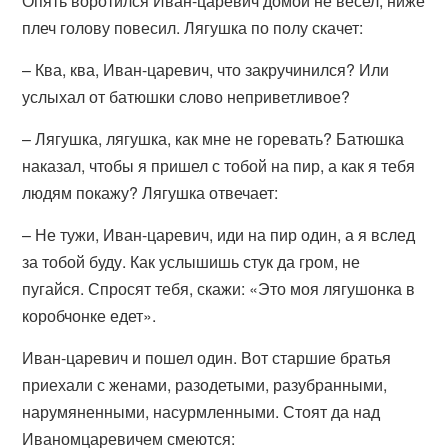
Опять воротился Иван-царевич домой не весел, ниже
плеч голову повесил. Лягушка по полу скачет:
– Ква, ква, Иван-царевич, что закручинился? Или
услыхал от батюшки слово неприветливое?
– Лягушка, лягушка, как мне не горевать? Батюшка
наказал, чтобы я пришел с тобой на пир, а как я тебя
людям покажу? Лягушка отвечает:
– Не тужи, Иван-царевич, иди на пир один, а я вслед
за тобой буду. Как услышишь стук да гром, не
пугайся. Спросят тебя, скажи: «Это моя лягушонка в
коробчонке едет».
Иван-царевич и пошел один. Вот старшие братья
приехали с женами, разодетыми, разубранными,
нарумяненными, насурмленными. Стоят да над
Иваномцаревичем смеются: