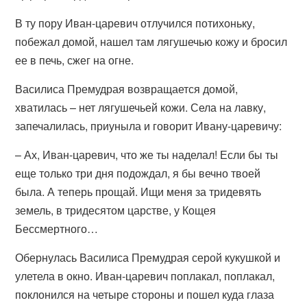
В ту пору Иван-царевич отлучился потихоньку,
побежал домой, нашел там лягушечью кожу и бросил
ее в печь, сжег на огне.
Василиса Премудрая возвращается домой,
хватилась – нет лягушечьей кожи. Села на лавку,
запечалилась, приуныла и говорит Ивану-царевичу:
– Ах, Иван-царевич, что же ты наделал! Если бы ты
еще только три дня подождал, я бы вечно твоей
была. А теперь прощай. Ищи меня за тридевять
земель, в тридесятом царстве, у Кощея
Бессмертного…
Обернулась Василиса Премудрая серой кукушкой и
улетела в окно. Иван-царевич поплакал, поплакал,
поклонился на четыре стороны и пошел куда глаза