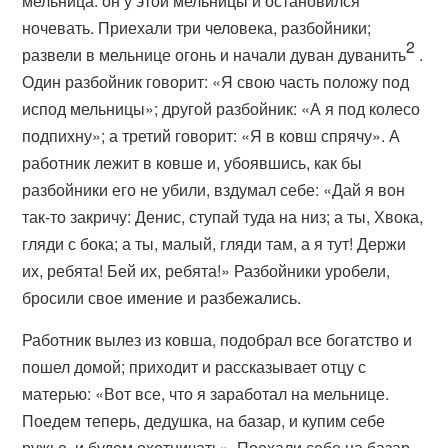
мельница: он у этой мельницы и остановился
ночевать. Приехали три человека, разбойники;
2
развели в мельнице огонь и начали дуван дуванить
.
Один разбойник говорит: «Я свою часть положу под
испод мельницы»; другой разбойник: «А я под колесо
подпихну»; а третий говорит: «Я в ковш спрячу». А
работник лежит в ковше и, убоявшись, как бы
разбойники его не убили, вздумал себе: «Дай я вон
так-то закричу: Денис, ступай туда на низ; а ты, Хвока,
гляди с бока; а ты, малый, гляди там, а я тут! Держи
их, ребята! Бей их, ребята!» Разбойники уробели,
бросили свое имение и разбежались.
Работник вылез из ковша, подобрал все богатство и
пошел домой; приходит и рассказывает отцу с
матерью: «Вот все, что я заработал на мельнице.
Поедем теперь, дедушка, на базар, и купим себе
ружье, и будем охотничать». Поехали себе на базар,