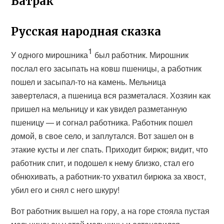
Батрак
Русская народная сказка
1
У одного мирошника
был работник. Мирошник
послал его засыпать на ковш пшеницы, а работник
пошел и засыпал-то на камень. Мельница
завертелася, а пшеница вся разметалася. Хозяин как
пришел на мельницу и как увидел разметанную
пшеницу — и согнал работника. Работник пошел
домой, в свое село, и заплутался. Вот зашел он в
этакие кусты и лег спать. Приходит бирюк; видит, что
работник спит, и подошел к нему близко, стал его
обнюхивать, а работник-то ухватил бирюка за хвост,
убил его и снял с него шкуру!
Вот работник вышел на гору, а на горе стояла пустая