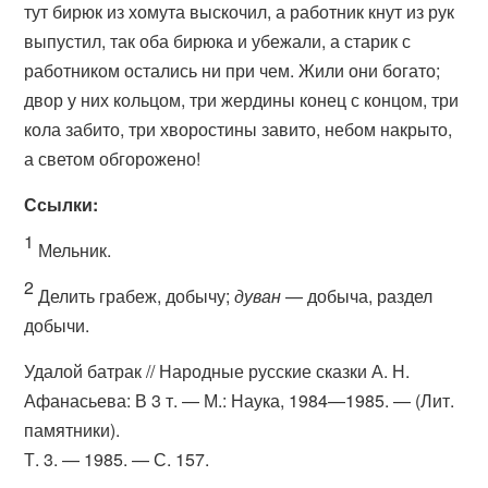
тут бирюк из хомута выскочил, а работник кнут из рук
выпустил, так оба бирюка и убежали, а старик с
работником остались ни при чем. Жили они богато;
двор у них кольцом, три жердины конец с концом, три
кола забито, три хворостины завито, небом накрыто,
а светом обгорожено!
Ссылки:
1
Мельник.
2
Делить грабеж, добычу;
дуван
— добыча, раздел
добычи.
Удалой батрак // Народные русские сказки А. Н.
Афанасьева: В 3 т. — М.: Наука, 1984—1985. — (Лит.
памятники).
Т. 3. — 1985. — С. 157.