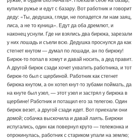
купили ружье и едут с базару. Вот работник и говорит
деду: «Ты, дедушка, гляди, не попадется ли нам заяц,
лиса, а не то куница». Едут да оба дремлют, и
наконец уснули. Где ни взялись два бирюка, зарезали
у них лошадь и съели всю. Дедушка проснулся да как
стегнет кнутом — думал по лошади, ан по бирюку!
Бирюк-то попал в хомут и давай носить, а дед правит.
А другой бирюк сзади хочет ухватить работника, и тот
бирюк-то был с щербиной. Работник как стегнет
бирюка кнутом, а он хотел кнут-то зубами поймать, да
на кнуте был узел, — этот узел и застрял у бирюка в
щербине! Работник и потащил его за телегою. Один
бирюк везет, а другой сзади идет. Вот приехали они
домой; собачка выскочила и давай лаять. Бирюки
испугались, один как повернул круто — тележонка и
опрокинулась, работник с стариком упали на землю;