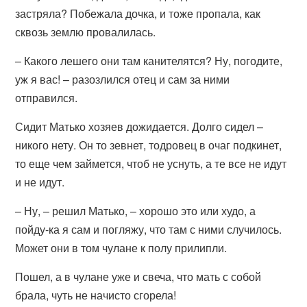
застряла? Побежала дочка, и тоже пропала, как
сквозь землю провалилась.
– Какого лешего они там канителятся? Ну, погодите,
уж я вас! – разозлился отец и сам за ними
отправился.
Сидит Матько хозяев дожидается. Долго сидел –
никого нету. Он то зевнет, тодровец в очаг подкинет,
то еще чем займется, чтоб не уснуть, а те все не идут
и не идут.
– Ну, – решил Матько, – хорошо это или худо, а
пойду-ка я сам и погляжу, что там с ними случилось.
Может они в том чулане к полу прилипли.
Пошел, а в чулане уже и свеча, что мать с собой
брала, чуть не начисто сгорела!