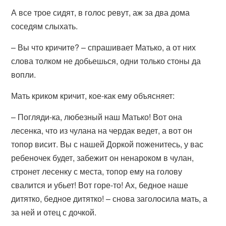
А все трое сидят, в голос ревут, аж за два дома
соседям слыхать.
– Вы что кричите? – спрашивает Матько, а от них
слова толком не добьешься, одни только стоны да
вопли.
Мать криком кричит, кое-как ему объясняет:
– Погляди-ка, любезный наш Матько! Вот она
лесенка, что из чулана на чердак ведет, а вот он
топор висит. Вы с нашей Доркой поженитесь, у вас
ребеночек будет, забежит он ненароком в чулан,
стронет лесенку с места, топор ему на голову
свалится и убьет! Вот горе-то! Ах, бедное наше
дитятко, бедное дитятко! – снова заголосила мать, а
за ней и отец с дочкой.