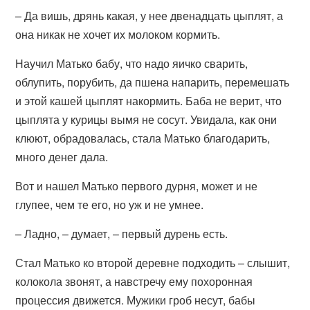
– Да вишь, дрянь какая, у нее двенадцать цыплят, а
она никак не хочет их молоком кормить.
Научил Матько бабу, что надо яичко сварить,
облупить, порубить, да пшена напарить, перемешать
и этой кашей цыплят накормить. Баба не верит, что
цыплята у курицы вымя не сосут. Увидала, как они
клюют, обрадовалась, стала Матько благодарить,
много денег дала.
Вот и нашел Матько первого дурня, может и не
глупее, чем те его, но уж и не умнее.
– Ладно, – думает, – первый дурень есть.
Стал Матько ко второй деревне подходить – слышит,
колокола звонят, а навстречу ему похоронная
процессия движется. Мужики гроб несут, бабы