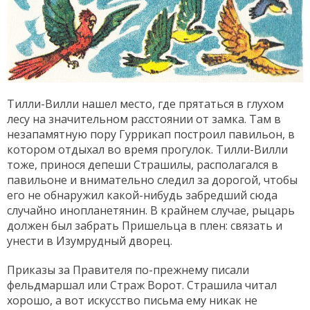
Тилли-Вилли нашел место, где прятаться в глухом
лесу на значительном расстоянии от замка. Там в
незапамятную пору Гуррикап построил павильон, в
котором отдыхал во время прогулок. Тилли-Вилли
тоже, принося депеши Страшилы, располагался в
павильоне и внимательно следил за дорогой, чтобы
его не обнаружил какой-нибудь забредший сюда
случайно инопланетянин. В крайнем случае, рыцарь
должен был забрать Пришельца в плен: связать и
унести в Изумрудный дворец.
Приказы за Правителя по-прежнему писали
фельдмаршал или Страж Ворот. Страшила читал
хорошо, а вот искусство письма ему никак не