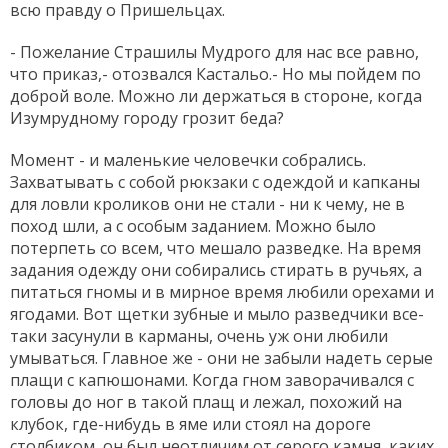
всю правду о Пришельцах.
- Пожелание Страшилы Мудрого для нас все равно,
что приказ,- отозвался Кастальо.- Но мы пойдем по
доброй воле. Можно ли держаться в стороне, когда
Изумрудному городу грозит беда?
Момент - и маленькие человечки собрались.
Захватывать с собой рюкзаки с одеждой и капканы
для ловли кроликов они не стали - ни к чему, не в
поход шли, а с особым заданием. Можно было
потерпеть со всем, что мешало разведке. На время
задания одежду они собирались стирать в ручьях, а
питаться гномы и в мирное время любили орехами и
ягодами. Вот щетки зубные и мыло разведчики все-
таки засунули в карманы, очень уж они любили
умываться. Главное же - они не забыли надеть серые
плащи с капюшонами. Когда гном заворачивался с
головы до ног в такой плащ и лежал, похожий на
клубок, где-нибудь в яме или стоял на дороге
столбиком, он был неотличим от серого камня, каких