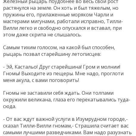
Железный рыцарь поудобнее во весь свой рост
растянулся на земле. Он хоть и был тяжелым, но
пружины его, прилаженные моряком Чарли и
мастерами мигунами, работали исправно, Тилли-
Вилли легко и свободно опускался и вставал, при
этом даже скрипа не слышалось.
Самым тихим голосом, на какой был способен,
рыцарь позвал старейшину летописцев:
- Эй, Кастальо! Друг старейшина! Гром и молнии!
Гномы! Выходите из пещеры. Мне надо, проглоти
меня акула, с вами поговорить!
Гномы не заставили себя ждать. Они толпами
окружили великана, глаза его перекатывались туда-
сюда.
- От вас ждут важной услуги в Изумрудном городе,-
сказал Тилли-Вилли гномам,- Страшила считает вас
самыми лучшими разведчиками. Вам надо разузнать