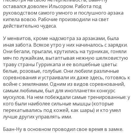
оставался доволен Ильсором. Работа под
руководством самого умного и послушного арзака
кипела вовсю. Рабочие производили на свет
действительно чудеса.
У менвитов, кроме надсмотра за арзаками, была
иная забота. Всякое утро у них начиналось с зарядки.
Они бегали, прыгали, крутились на турниках, гоняли
мяч по лужайкам, вытаптывая нежную шелковистую
траву страны Гуррикапа и ее волшебные цветы:
белые, розовые, голубые. Они любили различные
соревнования и устраивали их даже здесь, готовясь к
войне с землянами. Одним из видов соревнований,
самым любимым, был для инопланетян конкурс
мускулов. На нем побеждали самые тренированные: у
кого были наиболее сильные мышцы (которые
перекатывались под кожей, как шары) и кто умел
лучше других управлять ими.
Баан-Ну в основном проводил свое время в замке.