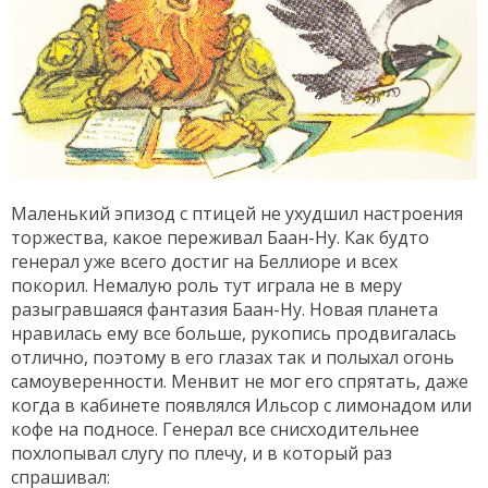
Маленький эпизод с птицей не ухудшил настроения
торжества, какое переживал Баан-Ну. Как будто
генерал уже всего достиг на Беллиоре и всех
покорил. Немалую роль тут играла не в меру
разыгравшаяся фантазия Баан-Ну. Новая планета
нравилась ему все больше, рукопись продвигалась
отлично, поэтому в его глазах так и полыхал огонь
самоуверенности. Менвит не мог его спрятать, даже
когда в кабинете появлялся Ильсор с лимонадом или
кофе на подносе. Генерал все снисходительнее
похлопывал слугу по плечу, и в который раз
спрашивал: