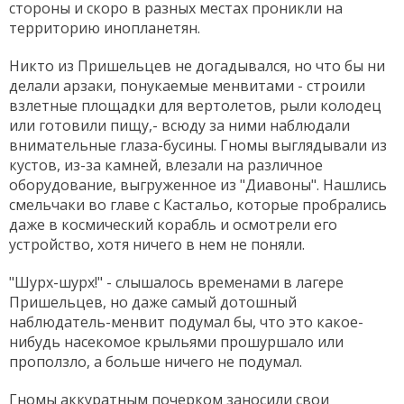
стороны и скоро в разных местах проникли на
территорию инопланетян.
Никто из Пришельцев не догадывался, но что бы ни
делали арзаки, понукаемые менвитами - строили
взлетные площадки для вертолетов, рыли колодец
или готовили пищу,- всюду за ними наблюдали
внимательные глаза-бусины. Гномы выглядывали из
кустов, из-за камней, влезали на различное
оборудование, выгруженное из "Диавоны". Нашлись
смельчаки во главе с Кастальо, которые пробрались
даже в космический корабль и осмотрели его
устройство, хотя ничего в нем не поняли.
"Шурх-шурх!" - слышалось временами в лагере
Пришельцев, но даже самый дотошный
наблюдатель-менвит подумал бы, что это какое-
нибудь насекомое крыльями прошуршало или
проползло, а больше ничего не подумал.
Гномы аккуратным почерком заносили свои