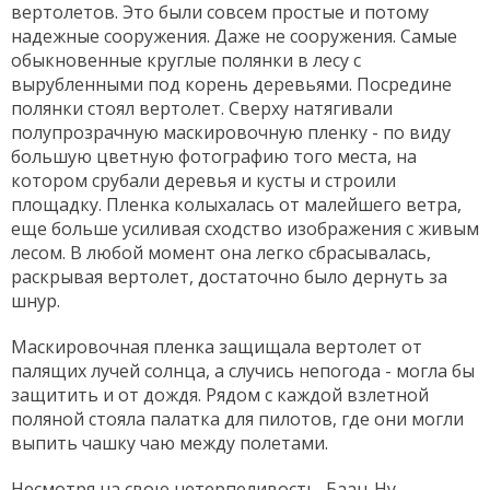
вертолетов. Это были совсем простые и потому
надежные сооружения. Даже не сооружения. Самые
обыкновенные круглые полянки в лесу с
вырубленными под корень деревьями. Посредине
полянки стоял вертолет. Сверху натягивали
полупрозрачную маскировочную пленку - по виду
большую цветную фотографию того места, на
котором срубали деревья и кусты и строили
площадку. Пленка колыхалась от малейшего ветра,
еще больше усиливая сходство изображения с живым
лесом. В любой момент она легко сбрасывалась,
раскрывая вертолет, достаточно было дернуть за
шнур.
Маскировочная пленка защищала вертолет от
палящих лучей солнца, а случись непогода - могла бы
защитить и от дождя. Рядом с каждой взлетной
поляной стояла палатка для пилотов, где они могли
выпить чашку чаю между полетами.
Несмотря на свою нетерпеливость, Баан-Ну