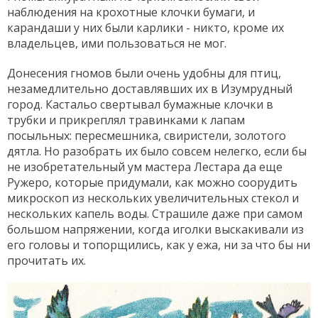
наблюдения на крохотные клочки бумаги, и
карандаши у них были карлики - никто, кроме их
владельцев, ими пользоваться не мог.
Донесения гномов были очень удобны для птиц,
незамедлительно доставлявших их в Изумрудный
город. Кастальо свертывал бумажные клочки в
трубки и прикреплял травинками к лапам
посыльных: пересмешника, свиристели, золотого
дятла. Но разобрать их было совсем нелегко, если бы
не изобретательный ум мастера Лестара да еще
Ружеро, которые придумали, как можно соорудить
микроскоп из нескольких увеличительных стекол и
нескольких капель воды. Страшиле даже при самом
большом напряжении, когда иголки выскакивали из
его головы и топорщились, как у ежа, ни за что бы ни
прочитать их.