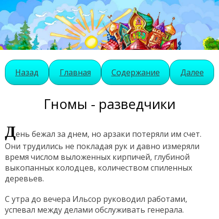
Назад
Главная
Содержание
Далее
Гномы - разведчики
Д
ень бежал за днем, но арзаки потеряли им счет.
Они трудились не покладая рук и давно измеряли
время числом выложенных кирпичей, глубиной
выкопанных колодцев, количеством спиленных
деревьев.
С утра до вечера Ильсор руководил работами,
успевал между делами обслуживать генерала.