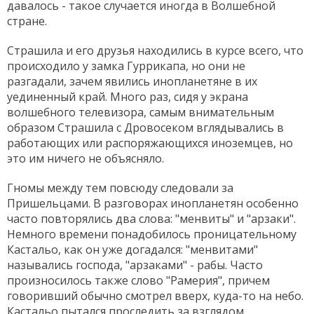
давалось - такое случается иногда в Волшебной
стране.
Страшила и его друзья находились в курсе всего, что
происходило у замка Гуррикапа, но они не
разгадали, зачем явились инопланетяне в их
уединенный край. Много раз, сидя у экрана
волшебного телевизора, самым внимательным
образом Страшила с Дровосеком вглядывались в
работающих или распоряжающихся иноземцев, но
это им ничего не объясняло.
Гномы между тем повсюду следовали за
Пришельцами. В разговорах инопланетян особенно
часто повторялись два слова: "менвиты" и "арзаки".
Немного времени понадобилось проницательному
Кастальо, как он уже догадался: "менвитами"
назывались господа, "арзаками" - рабы. Часто
произносилось также слово "Рамерия", причем
говоривший обычно смотрел вверх, куда-то на небо.
Кастальо пытался проследить за взглядом