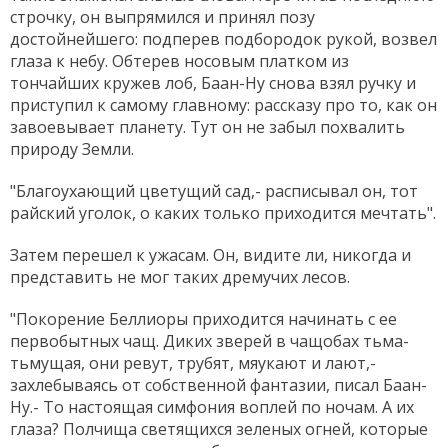
строчку, он выпрямился и принял позу
достойнейшего: подперев подбородок рукой, возвел
глаза к небу. Обтерев носовым платком из
тончайших кружев лоб, Баан-Ну снова взял ручку и
приступил к самому главному: рассказу про то, как он
завоевывает планету. Тут он не забыл похвалить
природу Земли.
"Благоухающий цветущий сад,- расписывал он, тот
райский уголок, о каких только приходится мечтать".
Затем перешел к ужасам. Он, видите ли, никогда и
представить не мог таких дремучих лесов.
"Покорение Беллиоры приходится начинать с ее
первобытных чащ. Диких зверей в чащобах тьма-
тьмущая, они ревут, трубят, мяукают и лают,-
захлебываясь от собственной фантазии, писал Баан-
Ну.- То настоящая симфония воплей по ночам. А их
глаза? Полчища светящихся зеленых огней, которые