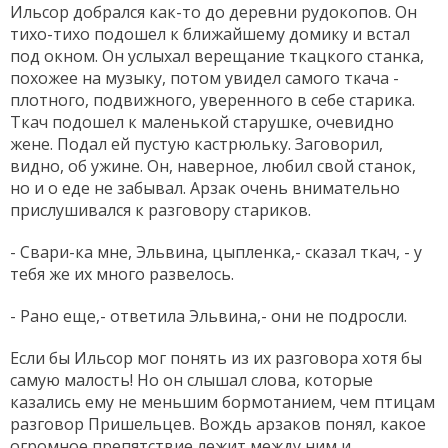
Ильсор добрался как-то до деревни рудокопов. Он
тихо-тихо подошел к ближайшему домику и встал
под окном. Он услыхал верещание ткацкого станка,
похожее на музыку, потом увидел самого ткача -
плотного, подвижного, уверенного в себе старика.
Ткач подошел к маленькой старушке, очевидно
жене. Подал ей пустую кастрюльку. Заговорил,
видно, об ужине. Он, наверное, любил свой станок,
но и о еде не забывал. Арзак очень внимательно
прислушивался к разговору стариков.
- Свари-ка мне, Эльвина, цыпленка,- сказал ткач, - у
тебя же их много развелось.
- Рано еще,- ответила Эльвина,- они не подросли.
Если бы Ильсор мог понять из их разговора хотя бы
cамую малость! Но он слышал слова, которые
казались ему не меньшим бормотанием, чем птицам
разговор Пришельцев. Вождь арзаков понял, какое
огромное препятствие лежит между ним и