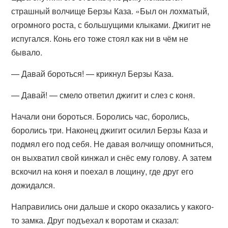
страшный волчище Берзы Каза. «Был он лохматый,
огромного роста, с большущими клыками. Джигит не
испугался. Конь его тоже стоял как ни в чём не
бывало.
— Давай бороться! — крикнул Берзы Каза.
— Давай! — смело ответил джигит и слез с коня.
Начали они бороться. Боролись час, боролись,
боролись три. Наконец джигит осилил Берзы Каза и
подмял его под себя. Не давая волчищу опомниться,
он выхватил свой кинжал и снёс ему голову. А затем
вскочил на коня и поехал в лощину, где друг его
дожидался.
Направились они дальше и скоро оказались у какого-
то замка. Друг подъехал к воротам и сказал: