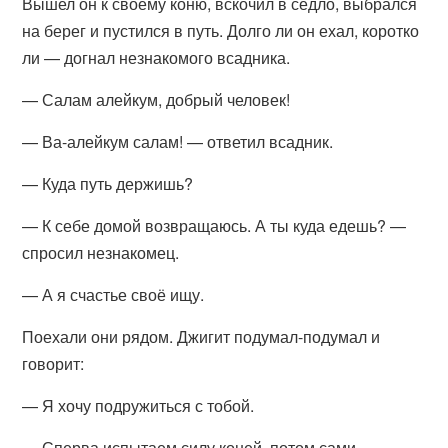
Вышел он к своему коню, вскочил в седло, выбрался
на берег и пустился в путь. Долго ли он ехал, коротко
ли — догнал незнакомого всадника.
— Салам алейкум, добрый человек!
— Ва-алейкум салам! — ответил всадник.
— Куда путь держишь?
— К себе домой возвращаюсь. А ты куда едешь? —
спросил незнакомец.
— А я счастье своё ищу.
Поехали они рядом. Джигит подумал-подумал и
говорит:
— Я хочу подружиться с тобой.
— Сперва испытаем силу коней, потом сами