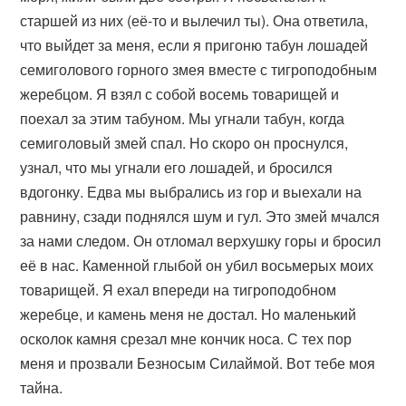
старшей из них (её-то и вылечил ты). Она ответила,
что выйдет за меня, если я пригоню табун лошадей
семиголового горного змея вместе с тигроподобным
жеребцом. Я взял с собой восемь товарищей и
поехал за этим табуном. Мы угнали табун, когда
семиголовый змей спал. Но скоро он проснулся,
узнал, что мы угнали его лошадей, и бросился
вдогонку. Едва мы выбрались из гор и выехали на
равнину, сзади поднялся шум и гул. Это змей мчался
за нами следом. Он отломал верхушку горы и бросил
её в нас. Каменной глыбой он убил восьмерых моих
товарищей. Я ехал впереди на тигроподобном
жеребце, и камень меня не достал. Но маленький
осколок камня срезал мне кончик носа. С тех пор
меня и прозвали Безносым Силаймой. Вот тебе моя
тайна.