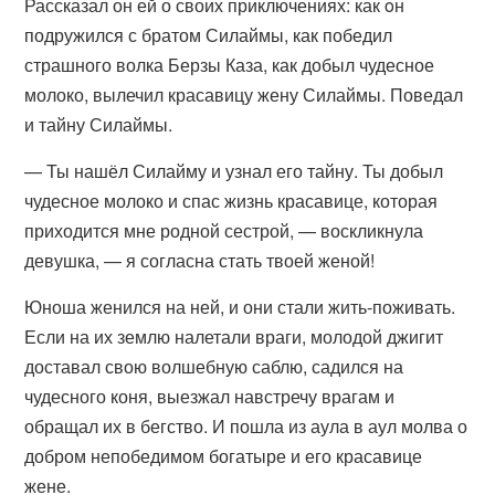
Рассказал он ей о своих приключениях: как oн
подружился с братом Силаймы, как победил
страшного волка Берзы Каза, как добыл чудесное
молоко, вылечил красавицу жену Силаймы. Поведал
и тайну Силаймы.
— Ты нашёл Силайму и узнал его тайну. Ты добыл
чудесное молоко и спас жизнь красавице, которая
приходится мне родной сестрой, — воскликнула
девушка, — я согласна стать твоей женой!
Юноша женился на ней, и они стали жить-поживать.
Если на их землю налетали враги, молодой джигит
доставал свою волшебную саблю, садился на
чудесного коня, выезжал навстречу врагам и
обращал их в бегство. И пошла из аула в аул молва о
добром непобедимом богатыре и его красавице
жене.