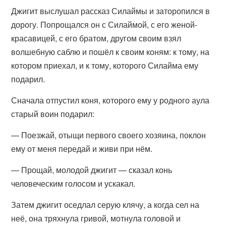
Джигит выслушал рассказ Силаймы и заторопился в
дорогу. Попрощался он с Силаймой, с его женой-
красавицей, с его братом, другом своим взял
волшебную саблю и пошёл к своим коням: к тому, на
котором приехал, и к тому, которого Силайма ему
подарил.
Сначала отпустил коня, которого ему у родного аула
старый воин подарил:
— Поезжай, отыщи первого своего хозяина, поклон
ему от меня передай и живи при нём.
— Прощай, молодой джигит — сказал конь
человеческим голосом и ускакал.
Затем джигит оседлал серую клячу, а когда сел на
неё, она тряхнула гривой, мотнула головой и