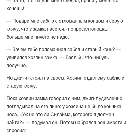
— За то, что ты для меня сделал, проси у меня что
хочешь!
— Подари мне саблю с отломанным концом и серую
клячу, что у замка пасется,- попросил юноша,-
больше мне ничего не надо.
— Зачем тебе поломанная сабля и старый конь? —
удивился хозяин замка. — Взял бы что-нибудь
получше.
Но джигит стоял на своём. Хозяин отдал ему саблю и
старую клячу.
Пока хозяин замка говорил с ним, джигит удивленно
поглядывал на его лицо: у хозяина не было кончика
носа. «Уж не это ли Силайма, которого я должен
найти?» — подумал он. Потом набрался решимости и
спросил: