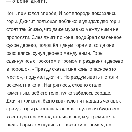
— ответил джигит.
Конь помчался вперёд. И вот впереди показались
горы. Джигит подъехал поближе и увидел: две горы
стоят так близко, что даже муравью между ними не
проползти. Слез джигит с коня, подобрал сваленное
сухое дерево, подошёл к двум горам и, когда они
разошлись, сунул дерево между ними. Горы
сдвинулись с грохотом и громом и раздавили дерево
в порошок. «Правду сказал мне конь, опасное это
место»,- подумал джигит. Но раздумывать н стал и
вскочил на коня. Напряглось, словно стало
каменным, всё его тело, гулко забилось сердце.
Джигит крикнул, будто крикнуло пятнадцать человек
сразу,- горы разошлись, он хлестнул коня будто его
хлестнуло восемнадцать человек, и устремился в
щель. Горы сомкнулись с грохотом и громом, но