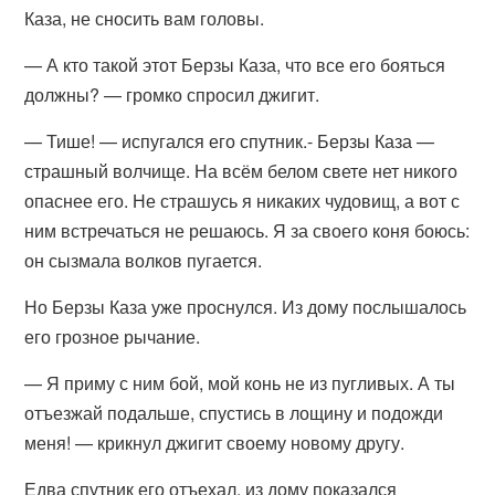
Каза, не сносить вам головы.
— А кто такой этот Берзы Каза, что все его бояться
должны? — громко спросил джигит.
— Тише! — испугался его спутник.- Берзы Каза —
страшный волчище. На всём белом свете нет никого
опаснее его. Не страшусь я никаких чудовищ, а вот с
ним встречаться не решаюсь. Я за своего коня боюсь:
он сызмала волков пугается.
Но Берзы Каза уже проснулся. Из дому послышалось
его грозное рычание.
— Я приму с ним бой, мой конь не из пугливых. А ты
отъезжай подальше, спустись в лощину и подожди
меня! — крикнул джигит своему новому другу.
Едва спутник его отъехал, из дому показался