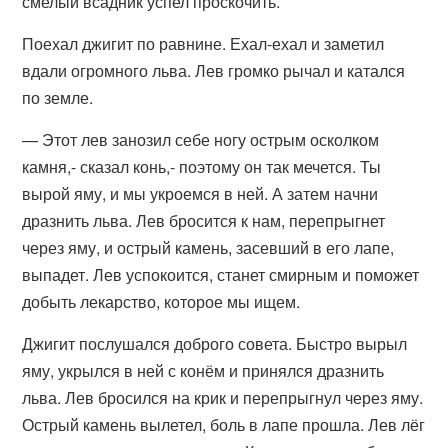
смелый всадник успел проскочить.
Поехал джигит по равнине. Ехал-ехал и заметил
вдали огромного льва. Лев громко рычал и катался
по земле.
— Этот лев занозил себе ногу острым осколком
камня,- сказал конь,- поэтому он так мечется. Ты
вырой яму, и мы укроемся в ней. А затем начни
дразнить льва. Лев бросится к нам, перепрыгнет
через яму, и острый камень, засевший в его лапе,
выпадет. Лев успокоится, станет смирным и поможет
добыть лекарство, которое мы ищем.
Джигит послушался доброго совета. Быстро вырыл
яму, укрылся в ней с конём и принялся дразнить
льва. Лев бросился на крик и перепрыгнул через яму.
Острый камень вылетел, боль в лапе прошла. Лев лёг