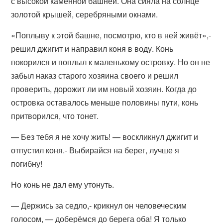
с высокой каменной башней. Она сияла на солнце
золотой крышей, серебряными окнами.
«Поплыву к этой башне, посмотрю, кто в ней живёт»,-
решил джигит и направил коня в воду. Конь
покорился и поплыл к маленькому островку. Но он не
забыл наказ старого хозяина своего и решил
проверить, дорожит ли им новый хозяин. Когда до
островка оставалось меньше половины пути, конь
притворился, что тонет.
— Без тебя я не хочу жить! — воскликнул джигит и
отпустил коня.- Выбирайся на берег, лучше я
погибну!
Но конь не дал ему утонуть.
— Держись за седло,- крикнул он человеческим
голосом, — доберёмся до берега оба! Я только