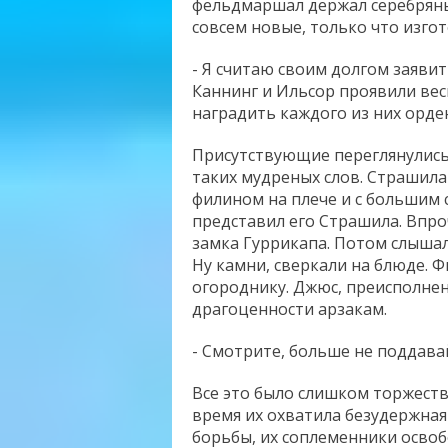
фельдмаршал держал серебряны
совсем новые, только что изг
- Я считаю своим долгом заяви
Каннинг и Ильсор проявили вес
наградить каждого из них орден
Присутствующие переглянулись,
таких мудреных слов. Страшила
филином на плече и с большим
представил его Страшила. Впро
замка Гуррикапа. Потом слышал
Ну камни, сверкали на блюде. 
огороднику. Джюс, преисполне
драгоценности арзакам.
- Смотрите, больше не поддава
Все это было слишком торжестве
время их охватила безудержная
борьбы, их соплеменники освобо