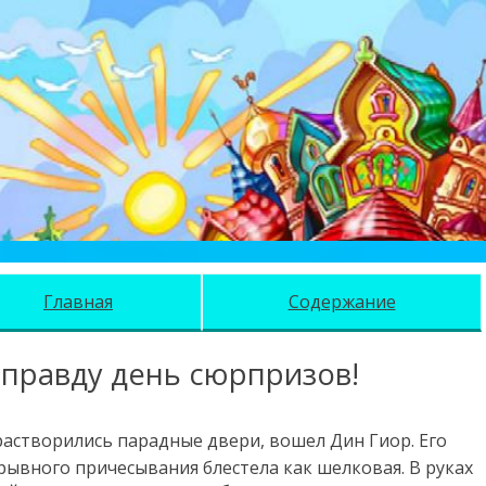
Главная
Содержание
аправду день сюрпризов!
растворились парадные двери, вошел Дин Гиор. Его
рывного причесывания блестела как шелковая. В руках