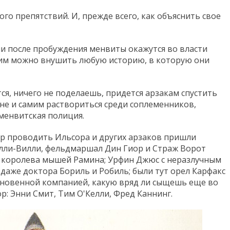
ого препятствий. И, прежде всего, как объяснить свое
и после пробуждения менвиты окажутся во власти
е им можно внушить любую историю, в которую они
ся, ничего не поделаешь, придется арзакам спустить
не и самим раствориться среди соплеменников,
 менвитская полиция.
ир проводить Ильсора и других арзаков пришли
илли-Вилли, фельдмаршал Дин Гиор и Страж Ворот
и королева мышей Рамина; Урфин Джюс с неразлучным
 даже доктора Бориль и Робиль; были тут орел Карфакс
ыкновенной компанией, какую вряд ли сыщешь еще во
ор: Энни Смит, Тим О'Келли, Фред Каннинг.