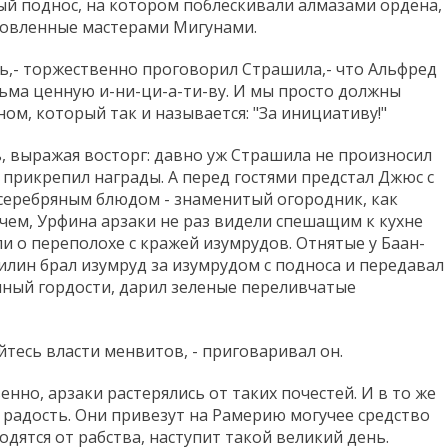
й поднос, на котором поблескивали алмазами ордена,
отовленные мастерами Мигунами.
ть,- торжественно проговорил Страшила,- что Альфред
ьма ценную и-ни-ци-а-ти-ву. И мы просто должны
ом, который так и называется: "За инициативу!"
 выражая восторг: давно уж Страшила не произносил
 прикрепил награды. А перед гостями предстал Джюс с
 серебряным блюдом - знаменитый огородник, как
чем, Урфина арзаки не раз видели спешащим к кухне
и о переполохе с кражей изумрудов. Oтнятые у Баан-
Филин брал изумруд за изумрудом с подноса и передавал
нный гордости, дарил зеленые переливчатые
йтесь власти менвитов, - приговаривал он.
нно, арзаки растерялись от таких почестей. И в то же
 радость. Они привезут на Рамерию могучее средство
дятся от рабства, наступит такой великий день.