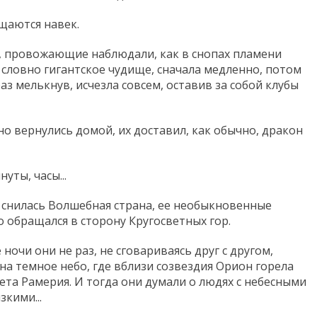
ощаются навек.
, провожающие наблюдали, как в снопах пламени
 словно гигантское чудище, сначала медленно, потом
раз мелькнув, исчезла совсем, оставив за собой клубы
но вернулись домой, их доставил, как обычно, дракон
уты, часы...
 снилась Волшебная страна, ее необыкновенные
о обращался в сторону Кругосветных гор.
ночи они не раз, не сговариваясь друг с другом,
на темное небо, где вблизи созвездия Орион горела
та Рамерия. И тогда они думали о людях с небесными
кими...