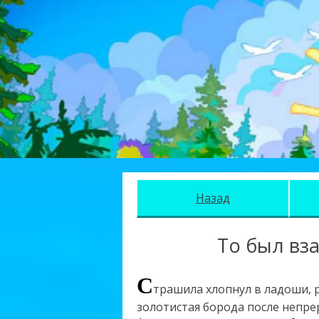
Назад
То был вз
C
трашила хлопнул в ладоши, 
золотистая борода после непре